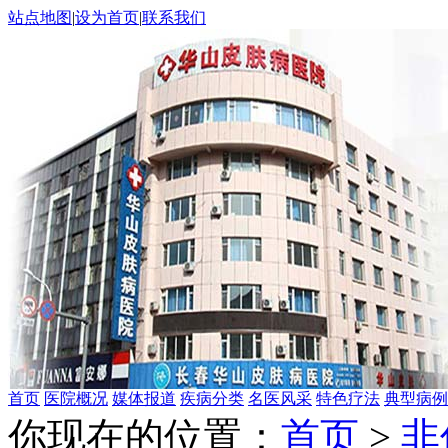
站点地图
|
设为首页
|
联系我们
首页
医院概况
媒体报道
疾病分类
名医风采
特色疗法
典型病例
你现在的位置：
首页
>
非