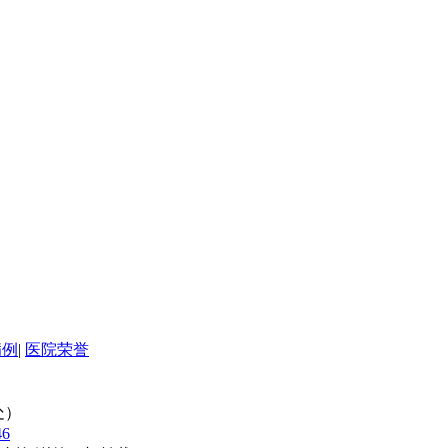
病例
|
医院荣誉
处）
46