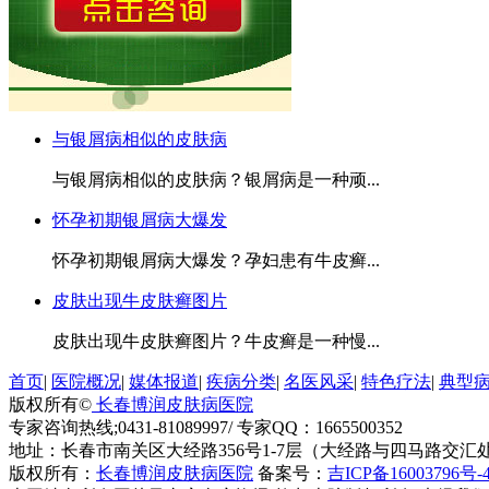
与银屑病相似的皮肤病
与银屑病相似的皮肤病？银屑病是一种顽...
怀孕初期银屑病大爆发
怀孕初期银屑病大爆发？孕妇患有牛皮癣...
皮肤出现牛皮肤癣图片
皮肤出现牛皮肤癣图片？牛皮癣是一种慢...
首页
|
医院概况
|
媒体报道
|
疾病分类
|
名医风采
|
特色疗法
|
典型
版权所有©
长春博润皮肤病医院
专家咨询热线;0431-81089997/ 专家QQ：1665500352
地址：长春市南关区大经路356号1-7层（大经路与四马路交汇
版权所有：
长春博润皮肤病医院
备案号：
吉ICP备16003796号-