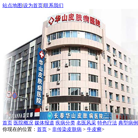
站点地图
|
设为首页
|
联系我们
首页
医院概况
媒体报道
疾病分类
名医风采
特色疗法
典型病例
你现在的位置：
首页
>
非传染皮肤病
>
牛皮癣
>