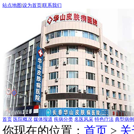
站点地图
|
设为首页
|
联系我们
首页
医院概况
媒体报道
疾病分类
名医风采
特色疗法
典型病例
你现在的位置：
首页
>
关