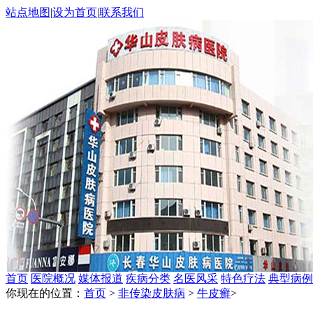
站点地图
|
设为首页
|
联系我们
首页
医院概况
媒体报道
疾病分类
名医风采
特色疗法
典型病例
你现在的位置：
首页
>
非传染皮肤病
>
牛皮癣
>