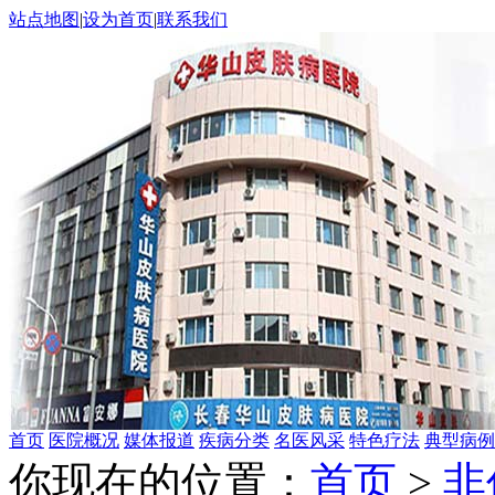
站点地图
|
设为首页
|
联系我们
首页
医院概况
媒体报道
疾病分类
名医风采
特色疗法
典型病例
你现在的位置：
首页
>
非