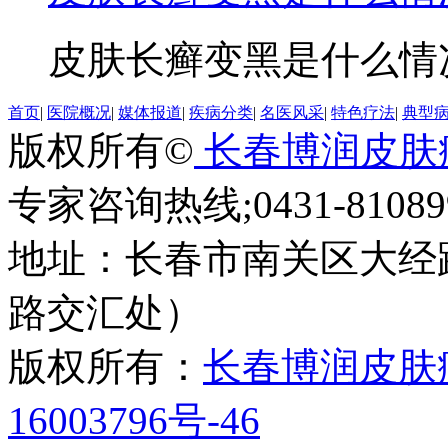
皮肤长癣变黑是什么情况
首页
|
医院概况
|
媒体报道
|
疾病分类
|
名医风采
|
特色疗法
|
典型
版权所有©
长春博润皮肤
专家咨询热线;0431-810899
地址：长春市南关区大经路
路交汇处）
版权所有：
长春博润皮肤
16003796号-46