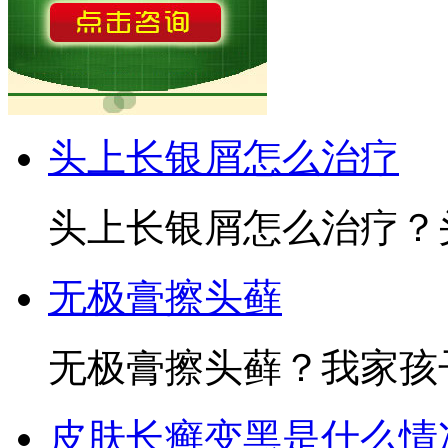
头上长银屑怎么治疗
头上长银屑怎么治疗？头
无极膏擦头藓
无极膏擦头藓？我家孩子
皮肤长癣变黑是什么情