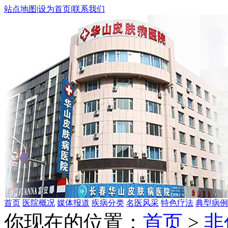
站点地图
|
设为首页
|
联系我们
首页
医院概况
媒体报道
疾病分类
名医风采
特色疗法
典型病例
你现在的位置：
首页
>
非