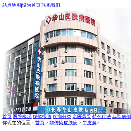
站点地图
|
设为首页
|
联系我们
首页
医院概况
媒体报道
疾病分类
名医风采
特色疗法
典型病例
你现在的位置：
首页
>
非传染皮肤病
>
牛皮癣
>