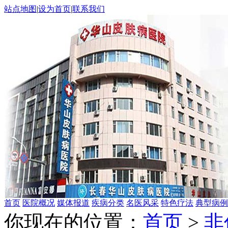
站点地图
|
设为首页
|
联系我们
首页
医院概况
媒体报道
疾病分类
名医风采
特色疗法
典型病例
你现在的位置：
首页
>
非