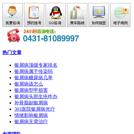
热门文章
银屑病顶级专家排名
银屑病属于传染吗
银屑病糖尿病几率
银屑病该怎么
银屑病型甲损害
银屑病头部生疮咋办
补骨脂副银屑病
301医院银屑病光疗
情绪影响银屑病
银屑病无需治疗