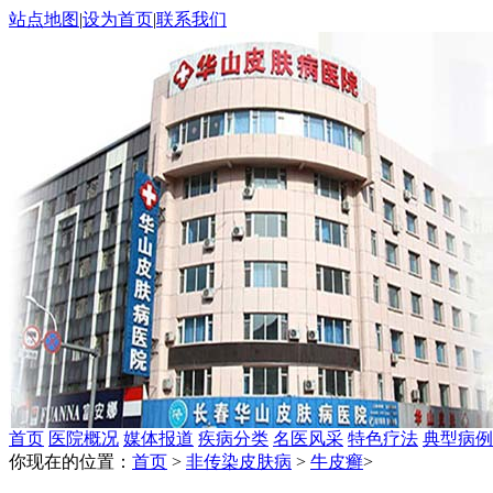
站点地图
|
设为首页
|
联系我们
首页
医院概况
媒体报道
疾病分类
名医风采
特色疗法
典型病例
你现在的位置：
首页
>
非传染皮肤病
>
牛皮癣
>