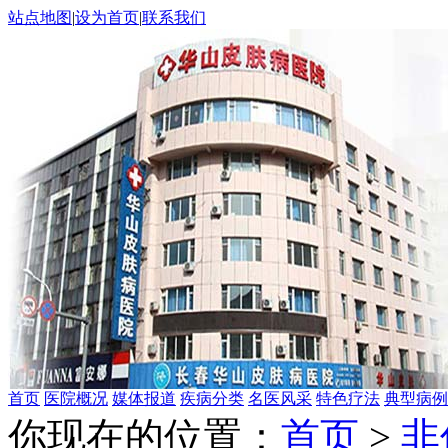
站点地图
|
设为首页
|
联系我们
首页
医院概况
媒体报道
疾病分类
名医风采
特色疗法
典型病例
你现在的位置：
首页
>
非