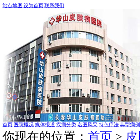
站点地图
|
设为首页
|
联系我们
首页
医院概况
媒体报道
疾病分类
名医风采
特色疗法
典型病例
你现在的位置：
首页
>
皮