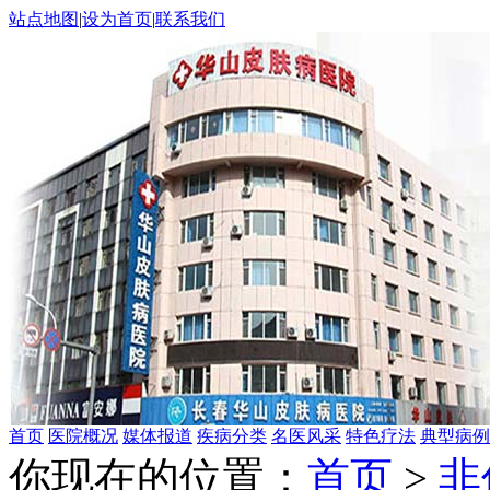
站点地图
|
设为首页
|
联系我们
首页
医院概况
媒体报道
疾病分类
名医风采
特色疗法
典型病例
你现在的位置：
首页
>
非