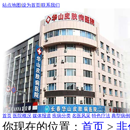
站点地图
|
设为首页
|
联系我们
首页
医院概况
媒体报道
疾病分类
名医风采
特色疗法
典型病例
你现在的位置：
首页
>
非