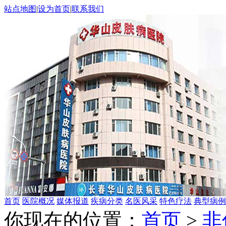
站点地图
|
设为首页
|
联系我们
首页
医院概况
媒体报道
疾病分类
名医风采
特色疗法
典型病例
你现在的位置：
首页
>
非