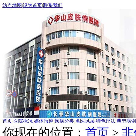
站点地图
|
设为首页
|
联系我们
首页
医院概况
媒体报道
疾病分类
名医风采
特色疗法
典型病例
你现在的位置：
首页
>
非