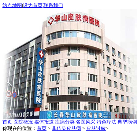
站点地图
|
设为首页
|
联系我们
首页
医院概况
媒体报道
疾病分类
名医风采
特色疗法
典型病例
你现在的位置：
首页
>
非传染皮肤病
>
皮肤过敏
>