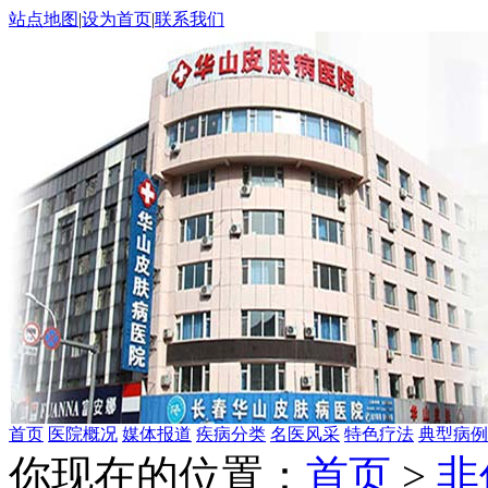
站点地图
|
设为首页
|
联系我们
首页
医院概况
媒体报道
疾病分类
名医风采
特色疗法
典型病例
你现在的位置：
首页
>
非