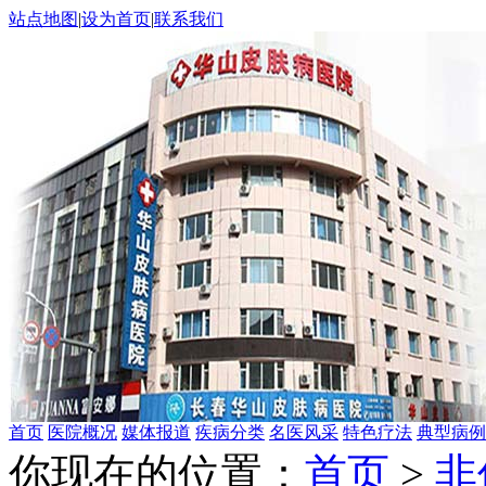
站点地图
|
设为首页
|
联系我们
首页
医院概况
媒体报道
疾病分类
名医风采
特色疗法
典型病例
你现在的位置：
首页
>
非